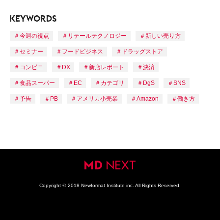
今週の視点
リテールテクノロジー
新しい売り方
セミナー
フードビジネス
ドラッグストア
コンビニ
DX
新店レポート
決済
食品スーパー
EC
カテゴリ
DgS
SNS
予告
PB
アメリカ小売業
Amazon
働き方
Copyright
©
2018 Newformat Institute inc. All Rights Reserved.