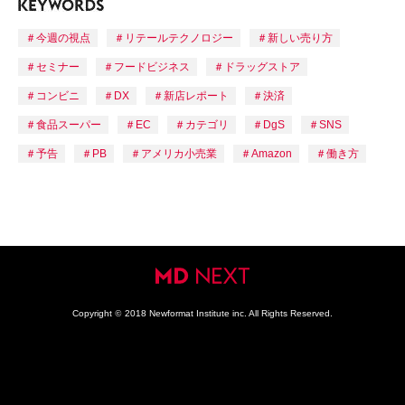
今週の視点
リテールテクノロジー
新しい売り方
セミナー
フードビジネス
ドラッグストア
コンビニ
DX
新店レポート
決済
食品スーパー
EC
カテゴリ
DgS
SNS
予告
PB
アメリカ小売業
Amazon
働き方
Copyright
©
2018 Newformat Institute inc. All Rights Reserved.