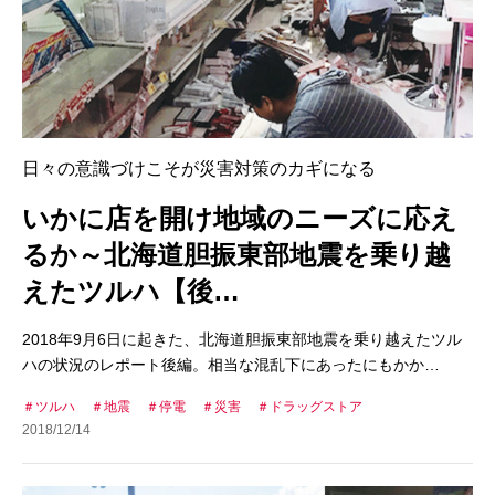
日々の意識づけこそが災害対策のカギになる
いかに店を開け地域のニーズに応え
るか～北海道胆振東部地震を乗り越
えたツルハ【後…
2018年9月6日に起きた、北海道胆振東部地震を乗り越えたツル
ハの状況のレポート後編。相当な混乱下にあったにもかか…
ツルハ
地震
停電
災害
ドラッグストア
2018/12/14