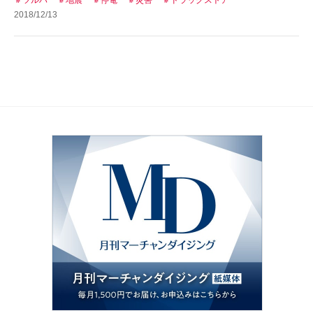
ツルハ
地震
停電
災害
ドラッグストア
2018/12/13