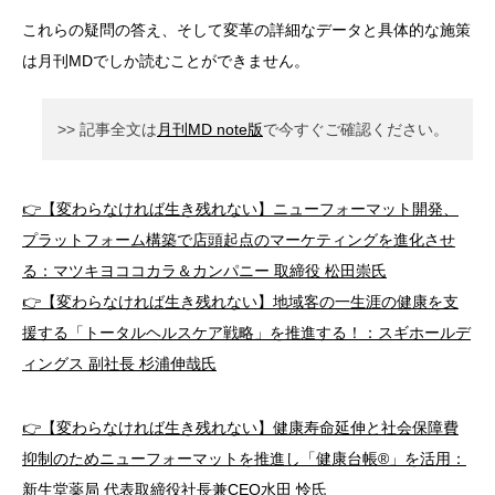
これらの疑問の答え、そして変革の詳細なデータと具体的な施策
は月刊MDでしか読むことができません。
>> 記事全文は
月刊MD note版
で今すぐご確認ください。
👉【変わらなければ生き残れない】ニューフォーマット開発、
プラットフォーム構築で店頭起点のマーケティングを進化させ
る：マツキヨココカラ＆カンパニー 取締役 松田崇氏
👉【変わらなければ生き残れない】地域客の一生涯の健康を支
援する「トータルヘルスケア戦略」を推進する！：スギホールデ
ィングス 副社長 杉浦伸哉氏
👉【変わらなければ生き残れない】健康寿命延伸と社会保障費
抑制のためニューフォーマットを推進し「健康台帳®」を活用：
新生堂薬局 代表取締役社長兼CEO水田 怜氏