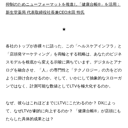
抑制のためニューフォーマットを推進し「健康台帳®」を活用：
新生堂薬局 代表取締役社長兼CEO水田 怜氏
★
各社のトップが赤裸々に語った、この「ヘルスケアインフラ」と
「店頭発マーケティング」を両輪とする戦略は、あなたのビジネ
スモデルを根底から変える示唆に満ちています。デジタルとアナ
ログを融合させ、「人」の専門性と「テクノロジー」の力をどの
ように掛け合わせるのか。そして、いかにして抽象的なスローガ
ンではなく、計測可能な数値としてLTVを極大化するのか。
なぜ、彼らはこれほどまでにLTVにこだわるのか？ DXによっ
て、なぜLTVが劇的に向上するのか？ 「健康台帳®」が店頭にも
たらした具体的成果とは？