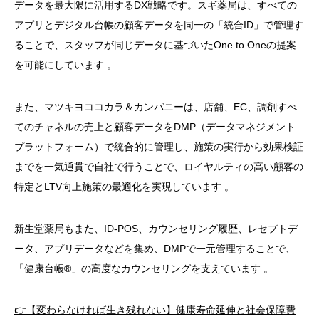
データを最大限に活用するDX戦略です。スギ薬局は、すべての
アプリとデジタル台帳の顧客データを同一の「統合ID」で管理す
ることで、スタッフが同じデータに基づいたOne to Oneの提案
を可能にしています
。
また、マツキヨココカラ＆カンパニーは、店舗、EC、調剤すべ
てのチャネルの売上と顧客データをDMP（データマネジメント
プラットフォーム）で統合的に管理し、施策の実行から効果検証
までを一気通貫で自社で行うことで、ロイヤルティの高い顧客の
特定とLTV向上施策の最適化を実現しています
。
新生堂薬局もまた、ID-POS、カウンセリング履歴、レセプトデ
ータ、アプリデータなどを集め、DMPで一元管理することで、
「健康台帳®」の高度なカウンセリングを支えています
。
👉【変わらなければ生き残れない】健康寿命延伸と社会保障費