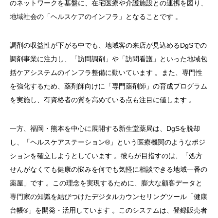
のネットワークを基盤に、在宅医療や介護施設との連携を図り、
地域社会の「ヘルスケアのインフラ」となることです
。
調剤の収益性が下がる中でも、地域客の来店が見込めるDgSでの
調剤事業に注力し、「訪問調剤」や「訪問看護」といった地域包
括ケアシステムのインフラ整備に動いています
。また、専門性
を強化するため、薬剤師向けに「専門薬剤師」の育成プログラム
を実施し、有資格者の質を高めている点も注目に値します
。
一方、福岡・熊本を中心に展開する新生堂薬局は、DgSを脱却
し、「ヘルスケアステーション®」という医療機関のようなポジ
ションを確立しようとしています
。彼らが目指すのは、「処方
せんがなくても健康の悩みを何でも気軽に相談できる地域一番の
薬屋」です
。この理念を実現するために、膨大な顧客データと
専門家の知識を結びつけたデジタルカウンセリングツール「健康
台帳®」を開発・活用しています
。このシステムは、登録販売者