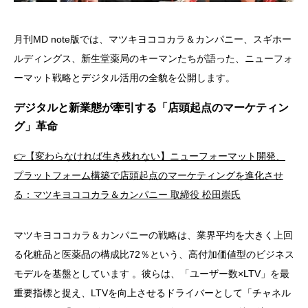
月刊MD note版では、マツキヨココカラ＆カンパニー、スギホー
ルディングス、新生堂薬局のキーマンたちが語った、ニューフォ
ーマット戦略とデジタル活用の全貌を公開します。
デジタルと新業態が牽引する「店頭起点のマーケティン
グ」革命
👉【変わらなければ生き残れない】ニューフォーマット開発、
プラットフォーム構築で店頭起点のマーケティングを進化させ
る：マツキヨココカラ＆カンパニー 取締役 松田崇氏
マツキヨココカラ＆カンパニーの戦略は、業界平均を大きく上回
る化粧品と医薬品の構成比72％という、高付加価値型のビジネス
モデルを基盤としています
。彼らは、「ユーザー数×LTV」を最
重要指標と捉え、LTVを向上させるドライバーとして「チャネル