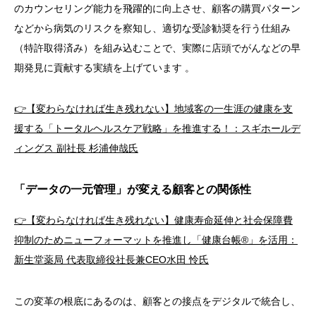
のカウンセリング能力を飛躍的に向上させ、顧客の購買パターン
などから病気のリスクを察知し、
適切な受診勧奨
を行う仕組み
（特許取得済み）を組み込むことで、実際に店頭でがんなどの早
期発見に貢献する実績を上げています
。
👉【変わらなければ生き残れない】地域客の一生涯の健康を支
援する「トータルヘルスケア戦略」を推進する！：スギホールデ
ィングス 副社長 杉浦伸哉氏
「データの一元管理」が変える顧客との関係性
👉【変わらなければ生き残れない】健康寿命延伸と社会保障費
抑制のためニューフォーマットを推進し「健康台帳®」を活用：
新生堂薬局 代表取締役社長兼CEO水田 怜氏
この変革の根底にあるのは、顧客との接点をデジタルで統合し、