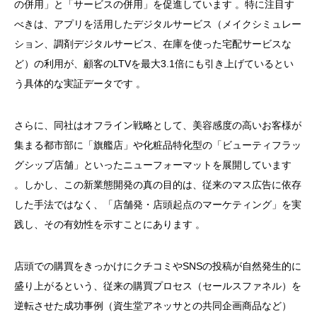
の併用」と「サービスの併用」を促進しています
。特に注目す
べきは、アプリを活用したデジタルサービス（メイクシミュレー
ション、調剤デジタルサービス、在庫を使った宅配サービスな
ど）の利用が、顧客のLTVを最大3.1倍にも引き上げているとい
う具体的な実証データです
。
さらに、同社はオフライン戦略として、美容感度の高いお客様が
集まる都市部に「旗艦店」
や化粧品特化型の
「ビューティフラッ
グシップ店舗」といったニューフォーマットを展開しています
。しかし、この新業態開発の真の目的は、従来のマス広告に依存
した手法ではなく、「店舗発・店頭起点のマーケティング」を実
践し、その有効性を示すことにあります
。
店頭での購買をきっかけにクチコミやSNSの投稿が自然発生的に
盛り上がるという、
従来の購買プロセス（セールスファネル）を
逆転
させた成功事例（資生堂アネッサとの共同企画商品など）