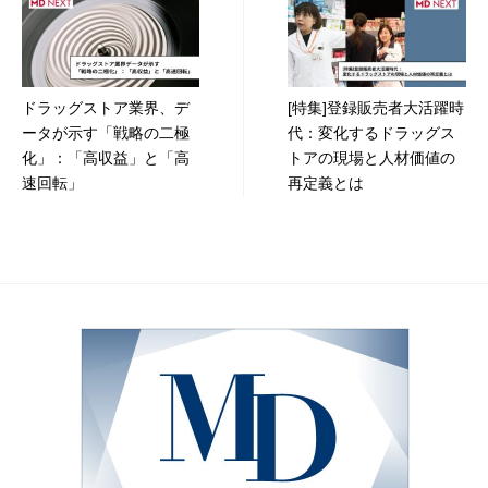
稿
ナ
ビ
ドラッグストア業界、デ
[特集]登録販売者大活躍時
ゲ
ータが示す「戦略の二極
代：変化するドラッグス
ー
化」：「高収益」と「高
トアの現場と人材価値の
速回転」
再定義とは
シ
ョ
ン