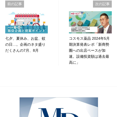
投
前の記事
次の記事
稿
ナ
ビ
七夕、夏休み、お盆、蚊
コスモス薬品 2024年5月
ゲ
の日…。企画のネタ盛り
期決算発表レポ「新商勢
ー
だくさんの7月、8月
圏への出店ペースが加
速。設備投資額は過去最
シ
高に」
ョ
ン