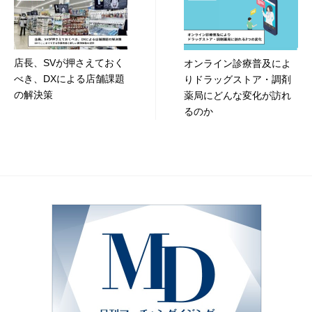
ナ
ビ
店長、SVが押さえておく
オンライン診療普及によ
ゲ
べき、DXによる店舗課題
りドラッグストア・調剤
ー
の解決策
薬局にどんな変化が訪れ
るのか
シ
ョ
ン