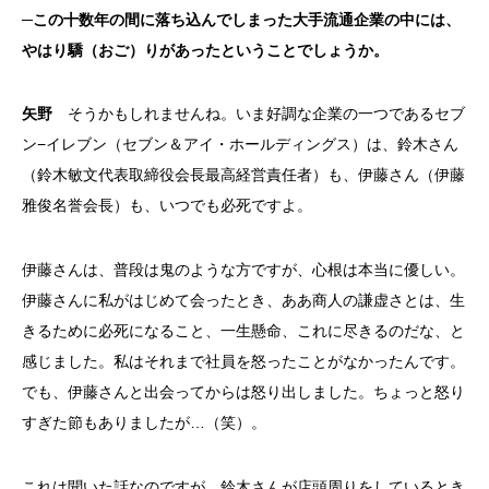
─この十数年の間に落ち込んでしまった大手流通企業の中には、
やはり驕（おご）りがあったということでしょうか。
矢野
そうかもしれませんね。いま好調な企業の一つであるセブ
ン−イレブン（セブン＆アイ・ホールディングス）は、鈴木さん
（鈴木敏文代表取締役会長最高経営責任者）も、伊藤さん（伊藤
雅俊名誉会長）も、いつでも必死ですよ。
伊藤さんは、普段は鬼のような方ですが、心根は本当に優しい。
伊藤さんに私がはじめて会ったとき、ああ商人の謙虚さとは、生
きるために必死になること、一生懸命、これに尽きるのだな、と
感じました。私はそれまで社員を怒ったことがなかったんです。
でも、伊藤さんと出会ってからは怒り出しました。ちょっと怒り
すぎた節もありましたが…（笑）。
これは聞いた話なのですが、鈴木さんが店頭周りをしているとき