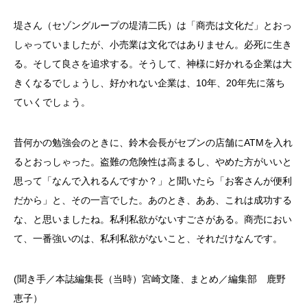
堤さん（セゾングループの堤清二氏）は「商売は文化だ」とおっ
しゃっていましたが、小売業は文化ではありません。必死に生き
る。そして良さを追求する。そうして、神様に好かれる企業は大
きくなるでしょうし、好かれない企業は、10年、20年先に落ち
ていくでしょう。
昔何かの勉強会のときに、鈴木会長がセブンの店舗にATMを入れ
るとおっしゃった。盗難の危険性は高まるし、やめた方がいいと
思って「なんで入れるんですか？」と聞いたら「お客さんが便利
だから」と、その一言でした。あのとき、ああ、これは成功する
な、と思いましたね。私利私欲がないすごさがある。商売におい
て、一番強いのは、私利私欲がないこと、それだけなんです。
(聞き手／本誌編集長（当時）宮崎文隆、まとめ／編集部 鹿野
恵子）