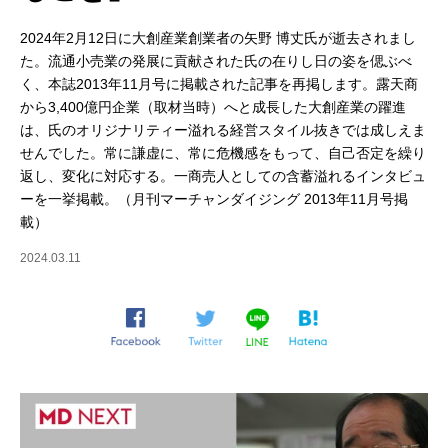
2024年2月12日に大創産業創業者の矢野 博丈氏が逝去されまし
た。流通小売業の発展に貢献された氏の在りし日の姿を偲ぶべ
く、本誌2013年11月号に掲載された記事を再掲します。露天商
から3,400億円企業（取材当時）へと成長した大創産業の躍進
は、氏のオリジナリティー溢れる経営スタイル抜きでは成しえま
せんでした。常に謙虚に、常に危機感をもって、自己否定を繰り
返し、変化に対応する。一商売人としての含蓄溢れるインタビュ
ーを一挙掲載。（月刊マーチャンダイジング 2013年11月号掲
載）
2024.03.11