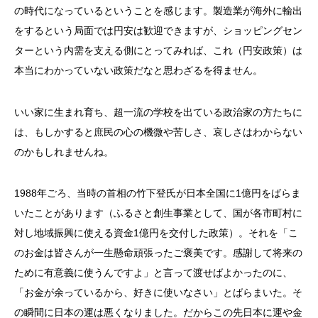
の時代になっているということを感じます。製造業が海外に輸出
をするという局面では円安は歓迎できますが、ショッピングセン
ターという内需を支える側にとってみれば、これ（円安政策）は
本当にわかっていない政策だなと思わざるを得ません。
いい家に生まれ育ち、超一流の学校を出ている政治家の方たちに
は、もしかすると庶民の心の機微や苦しさ、哀しさはわからない
のかもしれませんね。
1988年ごろ、当時の首相の竹下登氏が日本全国に1億円をばらま
いたことがあります（ふるさと創生事業として、国が各市町村に
対し地域振興に使える資金1億円を交付した政策）。それを「こ
のお金は皆さんが一生懸命頑張ったご褒美です。感謝して将来の
ために有意義に使うんですよ」と言って渡せばよかったのに、
「お金が余っているから、好きに使いなさい」とばらまいた。そ
の瞬間に日本の運は悪くなりました。だからこの先日本に運や金