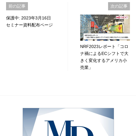
投
前の記事
次の記事
稿
保護中: 2023年3月16日
セミナー資料配布ページ
ナ
ビ
NRF2023レポート「コロ
ゲ
ナ禍によるECシフトで大
ー
きく変化するアメリカ小
売業」
シ
ョ
ン