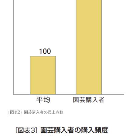
［図表2］園芸購入者の買上点数