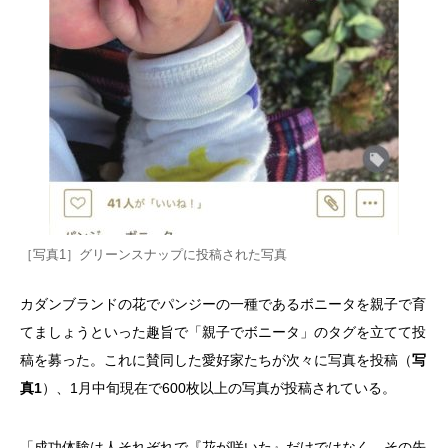
［写真1］グリーンスナップに投稿された写真
カダンブランドの花でパンジーの一種であるボニータを親子で育
てましょうといった趣旨で「親子でボニータ」のタグを立てて投
稿を募った。これに賛同した愛好家たちが次々に写真を投稿（
写
真1
）、1月中旬現在で600枚以上の写真が投稿されている。
「成功体験は人それぞれで『花が咲いた』だけではなく、その先