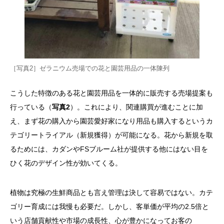
［写真2］ゼラニウム売場での花と園芸用品の一体陳列
こうした特徴のある花と園芸用品を一体的に販売する売場提案も
行っている（
写真2
）。これにより、関連購買が進むことに加
え、まず花の購入から園芸愛好家になり用品も購入するというカ
テゴリートライアル（新規獲得）が可能になる。花から新規を取
るためには、カダンやFSブルーム社が提供する他にはない目を
ひく花のデザイン性が効いてくる。
植物は究極の生鮮商品とも言え管理は決して容易ではない。カテ
ゴリー育成には我慢も必要だ。しかし、客単価が平均の2.5倍と
いう店舗貢献性や市場の成長性、心が豊かになってお客の