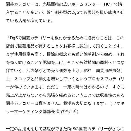
園芸カテゴリーは、売場面積の広いホームセンター（HC）で購
入することが多いが、近年郊外型のDgSでも園芸を扱い成功させ
ている店舗が増えている。
「DgSで園芸カテゴリーを根付かせるために必要なことは、この
店舗で園芸用品が買えることをお客様に認知して頂くことです。
まず使用頻度も高く、掃除の概念とも近い除草剤から始め、それ
を売り続けることで認知を上げ、そこから対植物の商材へとつな
げていく、活力剤などで売り個数を上げ、肥料、園芸用殺虫剤、
土、スコップと品揃えを増やしていくというプロセスでカテゴリ
ーが伸びていきます。ただし、一定の時間はかかるので、すぐに
売上が上がらないから売場を縮めるということでは収益性のある
園芸カテゴリーは育ちません。我慢も大切になります」（フマキ
ラーマーケティング部部長 菅谷洋介氏）
一定の品揃えをして基礎ができたDgSの園芸カテゴリーがさらに