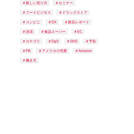
新しい売り方
セミナー
フードビジネス
ドラッグストア
コンビニ
DX
新店レポート
決済
食品スーパー
EC
カテゴリ
DgS
SNS
予告
PB
アメリカ小売業
Amazon
働き方