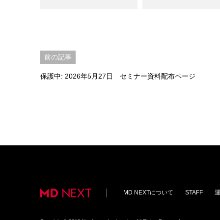
投
前の記事
稿
保護中: 2026年5月27日 セミナー資料配布ページ
ナ
ビ
ゲ
ー
シ
ョ
MD NEXTについて
STAFF
ン