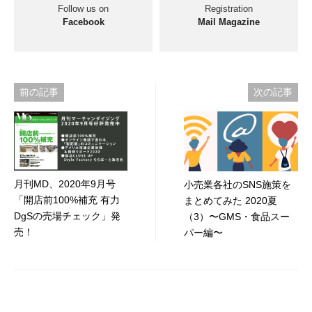
Follow us on
Registration
Facebook
Mail Magazine
投
前の記事
次の記事
稿
ナ
ビ
月刊MD、2020年9月号
小売業各社のSNS施策を
ゲ
「開店前100%補充 有力
まとめてみた 2020夏
ー
DgSの売場チェック」発
（3）〜GMS・食品スー
売！
パー編〜
シ
ョ
ン