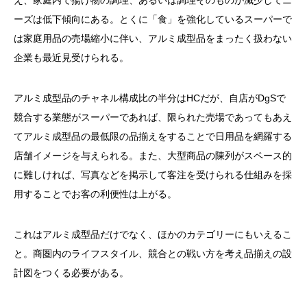
え、家庭内で揚げ物の調理、あるいは調理そのものが減少してニ
ーズは低下傾向にある。とくに「食」を強化しているスーパーで
は家庭用品の売場縮小に伴い、アルミ成型品をまったく扱わない
企業も最近見受けられる。
アルミ成型品のチャネル構成比の半分はHCだが、自店がDgSで
競合する業態がスーパーであれば、限られた売場であってもあえ
てアルミ成型品の最低限の品揃えをすることで日用品を網羅する
店舗イメージを与えられる。また、大型商品の陳列がスペース的
に難しければ、写真などを掲示して客注を受けられる仕組みを採
用することでお客の利便性は上がる。
これはアルミ成型品だけでなく、ほかのカテゴリーにもいえるこ
と。商圏内のライフスタイル、競合との戦い方を考え品揃えの設
計図をつくる必要がある。