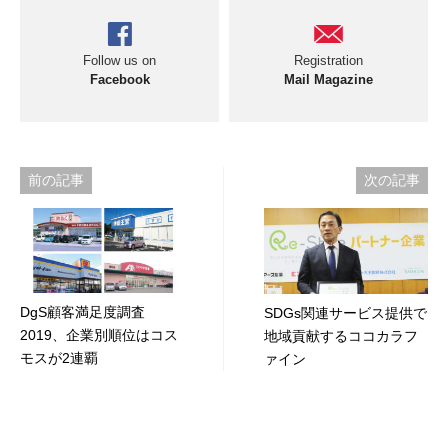
Follow us on
Registration
Facebook
Mail Magazine
投
前の記事
次の記事
稿
ナ
ビ
DgS顧客満足度調査
SDGs関連サービス提供で
ゲ
2019、企業別順位はコス
地域貢献するココカラフ
ー
モスが2連覇
ァイン
シ
ョ