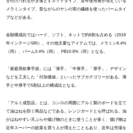
を付け汚れをかき落とすネットタイプ、近年使用者が増えている
メラミンタイプ、昔ながらのヤシの実の繊維を使ったパームタイ
プなどがある。
金額構成比ではハード、ソフト、ネットで約6割を占める（2018
年インテージSRI）。その他主要なアイテムでは、メラミン8.4%
（同）、パーム3.4%（同）、PB10.8%（同）となる。
「家庭用炊事手袋」には「薄手」「中厚手」「厚手」、デザイン
などを工夫した「付加価値」といったサブカテゴリーがある。薄
手と中厚手で5割以上の構成比となる。
「アルミ成型品」とは、コンロの周囲にアルミ製のボードを立て
て油はねを防ぐ商品などである。レンジガードとも呼ばれる。油
がはねやすい天ぷらや揚げ物のときに使うことが多く、揚げ物は
近年スーパーの総菜を買う人が増えたこともあり、近年は売場を