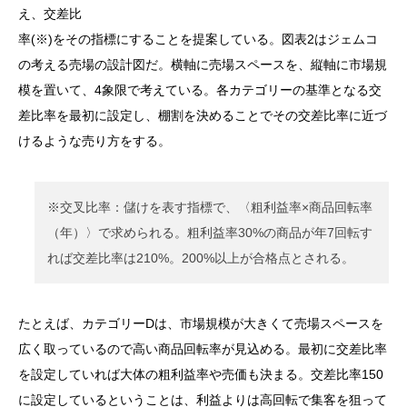
え、交差比
率(※)をその指標にすることを提案している。図表2はジェムコ
の考える売場の設計図だ。横軸に売場スペースを、縦軸に市場規
模を置いて、4象限で考えている。各カテゴリーの基準となる交
差比率を最初に設定し、棚割を決めることでその交差比率に近づ
けるような売り方をする。
※交叉比率：儲けを表す指標で、〈粗利益率×商品回転率
（年）〉で求められる。粗利益率30%の商品が年7回転す
れば交差比率は210%。200%以上が合格点とされる。
たとえば、カテゴリーDは、市場規模が大きくて売場スペースを
広く取っているので高い商品回転率が見込める。最初に交差比率
を設定していれば大体の粗利益率や売価も決まる。交差比率150
に設定しているということは、利益よりは高回転で集客を狙って