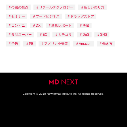
今週の視点
リテールテクノロジー
新しい売り方
セミナー
フードビジネス
ドラッグストア
コンビニ
DX
新店レポート
決済
食品スーパー
EC
カテゴリ
DgS
SNS
予告
PB
アメリカ小売業
Amazon
働き方
Copyright
©
2018 Newformat Institute inc. All Rights Reserved.