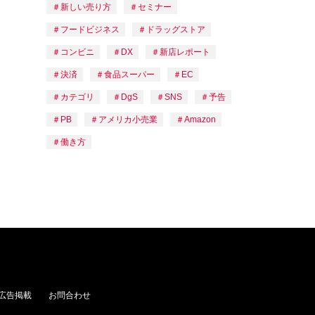
新しい売り方
セミナー
フードビジネス
ドラッグストア
コンビニ
DX
新店レポート
決済
食品スーパー
EC
カテゴリ
DgS
SNS
予告
PB
アメリカ小売業
Amazon
働き方
広告掲載
お問合わせ