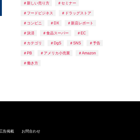
新しい売り方
セミナー
フードビジネス
ドラッグストア
コンビニ
DX
新店レポート
決済
食品スーパー
EC
カテゴリ
DgS
SNS
予告
PB
アメリカ小売業
Amazon
働き方
広告掲載
お問合わせ