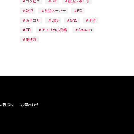
コンビニ
DX
新店レポート
決済
食品スーパー
EC
カテゴリ
DgS
SNS
予告
PB
アメリカ小売業
Amazon
働き方
広告掲載
お問合わせ