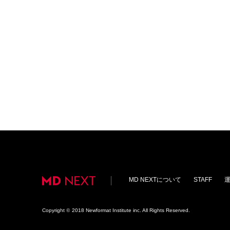
MD NEXTについて
STAFF
Copyright
©
2018 Newformat Institute inc. All Rights Reserved.