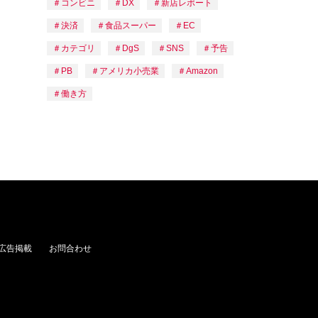
コンビニ
DX
新店レポート
決済
食品スーパー
EC
カテゴリ
DgS
SNS
予告
PB
アメリカ小売業
Amazon
働き方
広告掲載
お問合わせ