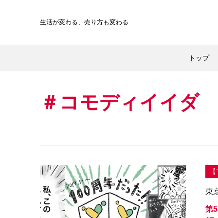
生活が変わる、
売り方も変わる
トップ
コモディイイダ
【
東
第