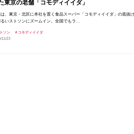
た東京の老舗「コモディイイダ」
回は、東京・北区に本社を置く食品スーパー「コモディイイダ」の底抜
明るいストソンにズームイン。全国でもラ…
トソン
コモディイイダ
/11/23