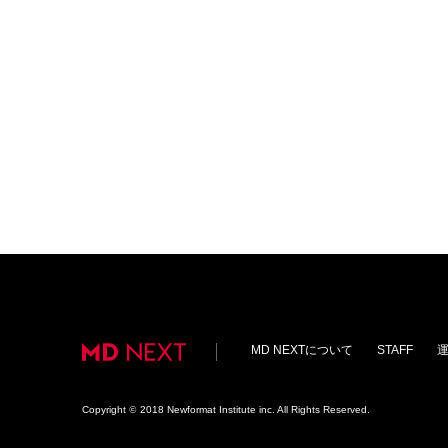
MD NEXTについて
STAFF
Copyright
©
2018 Newformat Institute inc. All Rights Reserved.