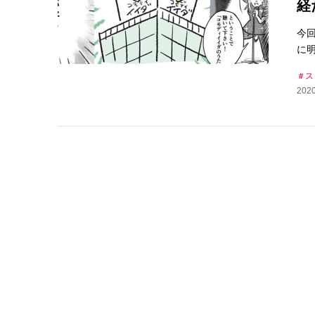
経
今
に
ス
2020