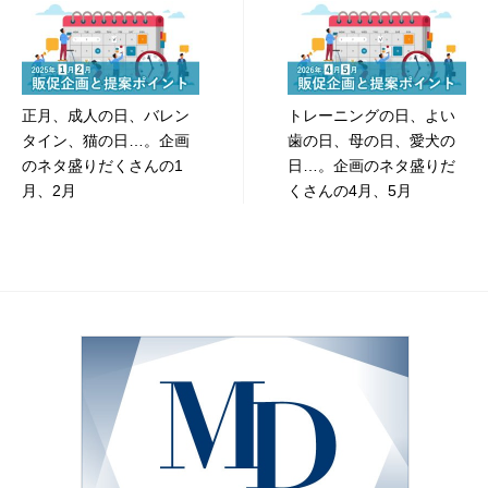
稿
ナ
ビ
正月、成人の日、バレン
トレーニングの日、よい
ゲ
タイン、猫の日…。企画
歯の日、母の日、愛犬の
ー
のネタ盛りだくさんの1
日…。企画のネタ盛りだ
月、2月
くさんの4月、5月
シ
ョ
ン