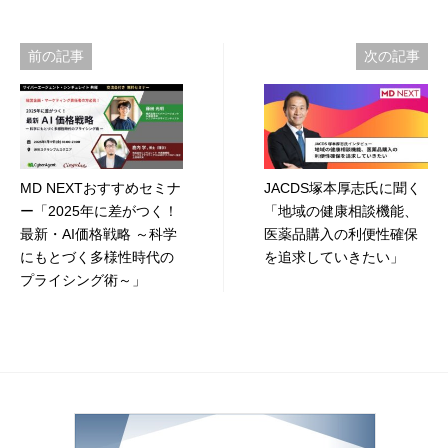
投
前の記事
次の記事
稿
ナ
ビ
MD NEXTおすすめセミナ
JACDS塚本厚志氏に聞く
ゲ
ー「2025年に差がつく！
「地域の健康相談機能、
ー
最新・AI価格戦略 ～科学
医薬品購入の利便性確保
にもとづく多様性時代の
を追求していきたい」
シ
プライシング術～」
ョ
ン