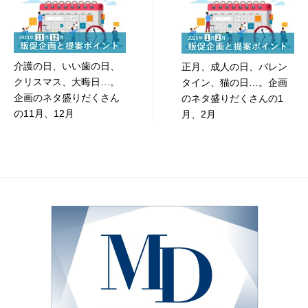
稿
ナ
ビ
介護の日、いい歯の日、
正月、成人の日、バレン
ゲ
クリスマス、大晦日…。
タイン、猫の日…。企画
ー
企画のネタ盛りだくさん
のネタ盛りだくさんの1
の11月、12月
月、2月
シ
ョ
ン