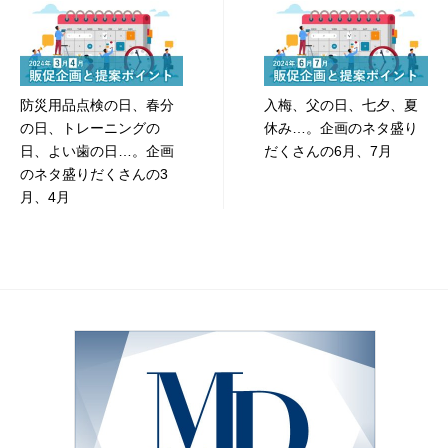
稿
ナ
ビ
防災用品点検の日、春分
入梅、父の日、七夕、夏
ゲ
の日、トレーニングの
休み…。企画のネタ盛り
ー
日、よい歯の日…。企画
だくさんの6月、7月
のネタ盛りだくさんの3
シ
月、4月
ョ
ン