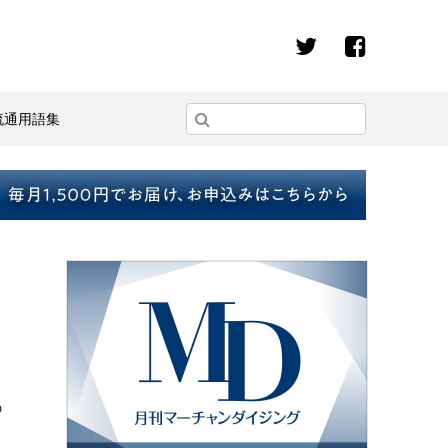
流通用語集
の