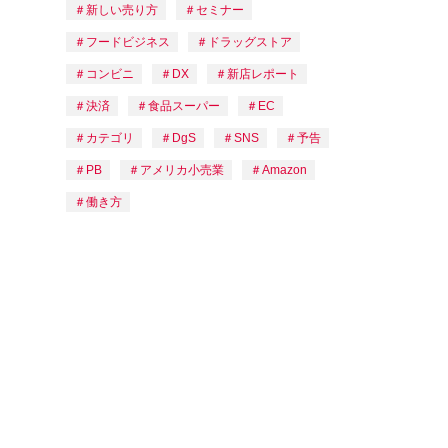
新しい売り方
セミナー
フードビジネス
ドラッグストア
コンビニ
DX
新店レポート
決済
食品スーパー
EC
カテゴリ
DgS
SNS
予告
PB
アメリカ小売業
Amazon
働き方