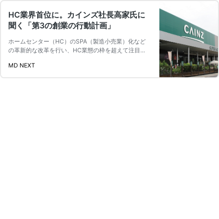
HC業界首位に。カインズ社長高家氏に
聞く「第3の創業の行動計画」
ホームセンター（HC）のSPA（製造小売業）化など
の革新的な改革を行い、HC業態の枠を超えて注目さ
れているカインズ。20 …
続きを読む
MD NEXT